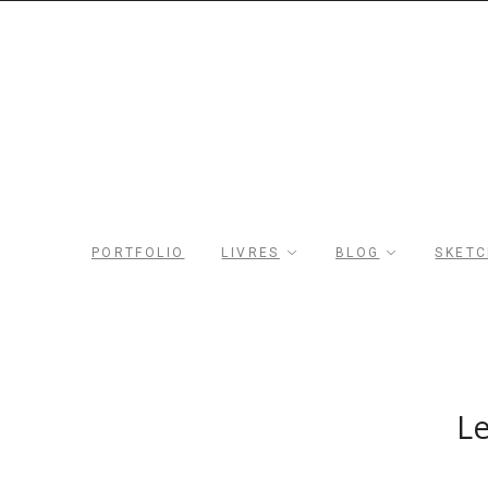
Rechercher dans le site
Archives du blog
PORTFOLIO
LIVRES
BLOG
SKET
Le