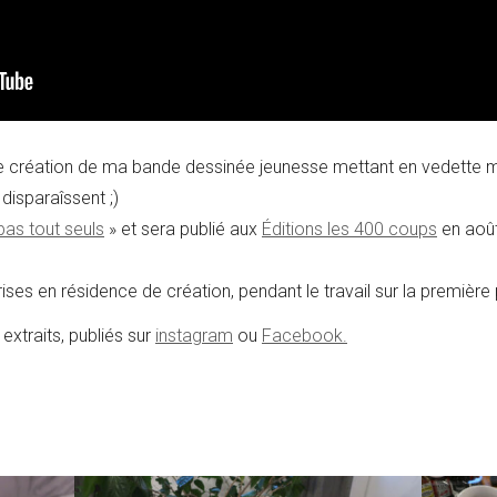
création de ma bande dessinée jeunesse mettant en vedette me
disparaîssent ;)
 bas tout seuls
» et sera publié aux
Éditions les 400 coups
en aoû
ses en résidence de création, pendant le travail sur la première p
extraits, publiés sur
instagram
ou
Facebook.