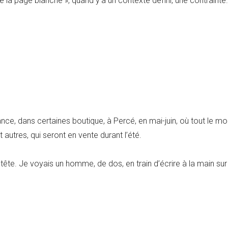
 la page blanche », quand y’a un contexte défini, une contrainte.
ance, dans certaines boutique, à Percé, en mai-juin, où tout le mon
 autres, qui seront en vente durant l’été.
tête. Je voyais un homme, de dos, en train d’écrire à la main sur 