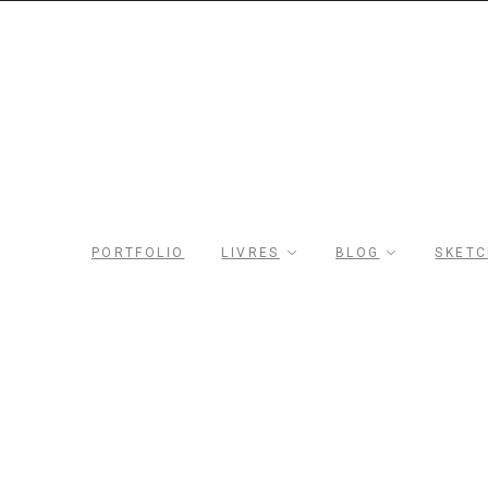
Rechercher dans le site
Archives du blog
PORTFOLIO
LIVRES
BLOG
SKET