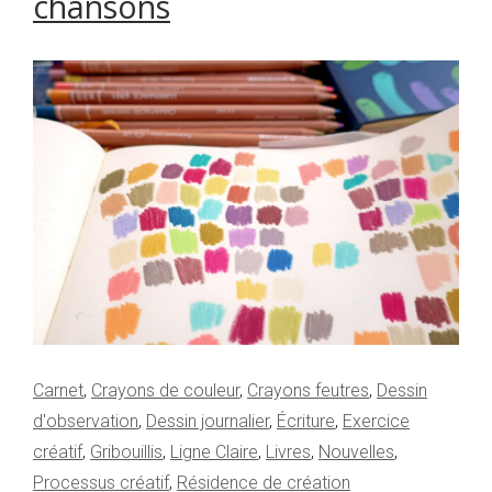
chansons
Carnet
,
Crayons de couleur
,
Crayons feutres
,
Dessin
d'observation
,
Dessin journalier
,
Écriture
,
Exercice
créatif
,
Gribouillis
,
Ligne Claire
,
Livres
,
Nouvelles
,
Processus créatif
,
Résidence de création