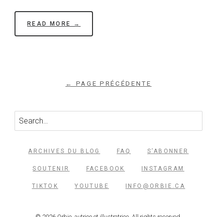
READ MORE →
← PAGE PRÉCÉDENTE
ARCHIVES DU BLOG
FAQ
S’ABONNER
SOUTENIR
FACEBOOK
INSTAGRAM
TIKTOK
YOUTUBE
INFO@ORBIE.CA
© 2026 Orbie, autrice et illustratrice. All rights reserved.