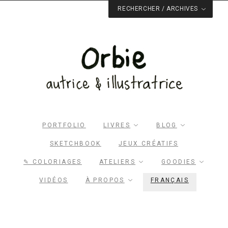
RECHERCHER / ARCHIVES
Rechercher dans le site
RECHERCHER
Archives du blog
Facebook
Pinterest
Twitter
Email
PORTFOLIO
LIVRES
BLOG
SKETCHBOOK
JEUX CRÉATIFS
✎ COLORIAGES
ATELIERS
GOODIES
VIDÉOS
À PROPOS
FRANÇAIS