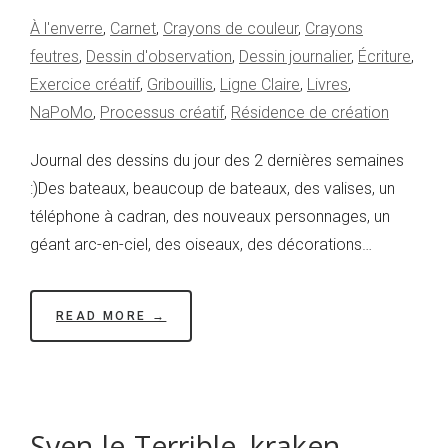
À l'enverre
,
Carnet
,
Crayons de couleur
,
Crayons
feutres
,
Dessin d'observation
,
Dessin journalier
,
Écriture
,
Exercice créatif
,
Gribouillis
,
Ligne Claire
,
Livres
,
NaPoMo
,
Processus créatif
,
Résidence de création
Journal des dessins du jour des 2 dernières semaines
:)Des bateaux, beaucoup de bateaux, des valises, un
téléphone à cadran, des nouveaux personnages, un
géant arc-en-ciel, des oiseaux, des décorations…
READ MORE →
Sven-le-Terrible, kraken,