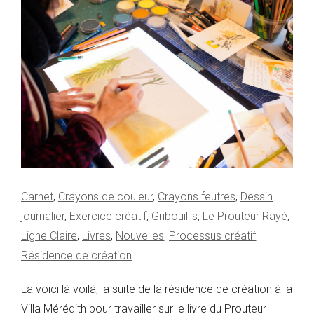
Carnet
,
Crayons de couleur
,
Crayons feutres
,
Dessin
journalier
,
Exercice créatif
,
Gribouillis
,
Le Prouteur Rayé
,
Ligne Claire
,
Livres
,
Nouvelles
,
Processus créatif
,
Résidence de création
La voici là voilà, la suite de la résidence de création à la
Villa Mérédith pour travailler sur le livre du Prouteur