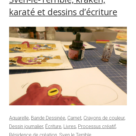
karaté et dessins d’écriture
Aquarelle
,
Bande Dessinée
,
Carnet
,
Crayons de couleur
,
Dessin journalier
,
Écriture
,
Livres
,
Processus créatif
,
Résidence de création
,
Sven le Terrible