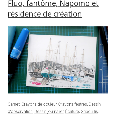
Fluo, fantôme, Napomo et
résidence de création
Carnet
,
Crayons de couleur
,
Crayons feutres
,
Dessin
d'observation
,
Dessin journalier
,
Écriture
,
Gribouillis
,