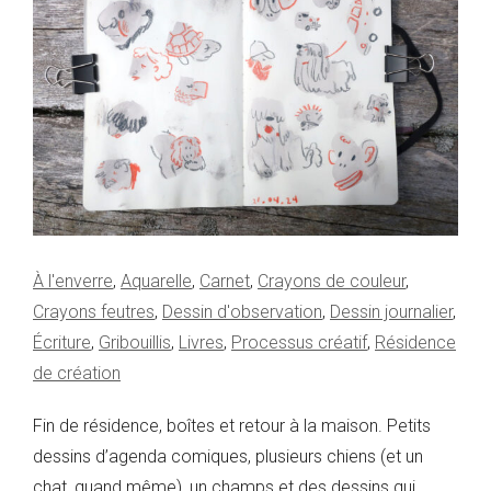
À l'enverre
,
Aquarelle
,
Carnet
,
Crayons de couleur
,
Crayons feutres
,
Dessin d'observation
,
Dessin journalier
,
Écriture
,
Gribouillis
,
Livres
,
Processus créatif
,
Résidence
de création
Fin de résidence, boîtes et retour à la maison. Petits
dessins d’agenda comiques, plusieurs chiens (et un
chat, quand même), un champs et des dessins qui