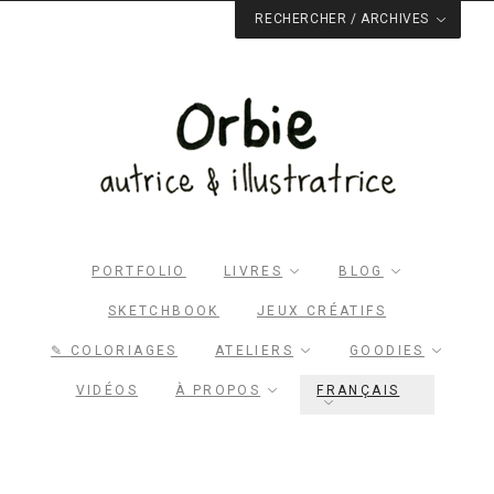
RECHERCHER / ARCHIVES
PORTFOLIO
LIVRES
BLOG
SKETCHBOOK
JEUX CRÉATIFS
Rechercher dans le site
✎ COLORIAGES
ATELIERS
GOODIES
RECHERCHER
VIDÉOS
À PROPOS
FRANÇAIS
Archives du blog