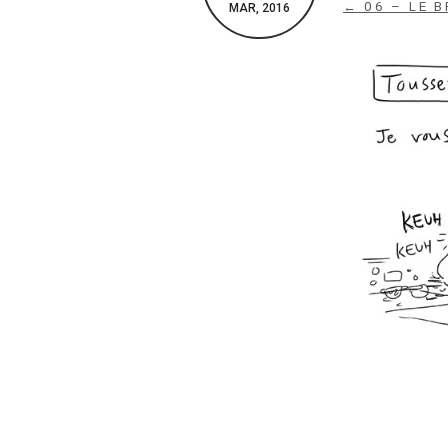
← 06 – LE 
MAR, 2016