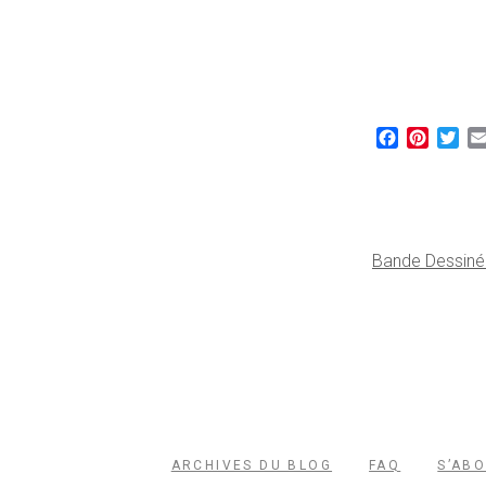
Facebook
Pintere
Twi
Bande Dessiné
ARCHIVES DU BLOG
FAQ
S’AB