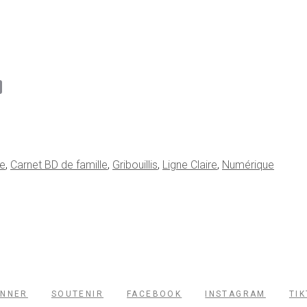
st
tter
Email
e
,
Carnet BD de famille
,
Gribouillis
,
Ligne Claire
,
Numérique
ONNER
SOUTENIR
FACEBOOK
INSTAGRAM
TI