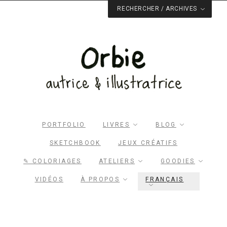
RECHERCHER / ARCHIVES
PORTFOLIO
LIVRES
BLOG
SKETCHBOOK
JEUX CRÉATIFS
Rechercher dans le site
✎ COLORIAGES
ATELIERS
GOODIES
RECHERCHER
VIDÉOS
À PROPOS
FRANÇAIS
Archives du blog