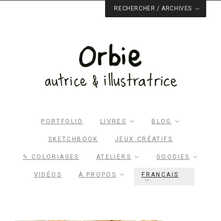
RECHERCHER / ARCHIVES
PORTFOLIO
LIVRES
BLOG
SKETCHBOOK
JEUX CRÉATIFS
✎ COLORIAGES
ATELIERS
GOODIES
VIDÉOS
À PROPOS
FRANÇAIS
Rechercher dans le site
RECHERCHER