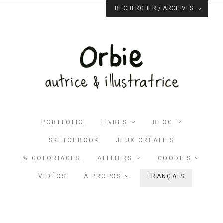
RECHERCHER / ARCHIVES
Rechercher dans le site
RECHERCHER
Archives du blog
Facebook
Pinterest
Twitter
Email
PORTFOLIO
LIVRES
BLOG
SKETCHBOOK
JEUX CRÉATIFS
✎ COLORIAGES
ATELIERS
GOODIES
VIDÉOS
À PROPOS
FRANÇAIS