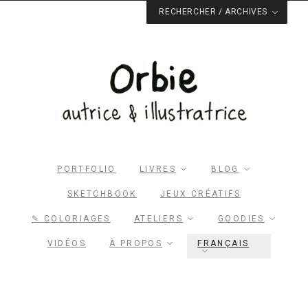
RECHERCHER / ARCHIVES
PORTFOLIO
LIVRES
BLOG
SKETCHBOOK
JEUX CRÉATIFS
✎ COLORIAGES
ATELIERS
GOODIES
VIDÉOS
À PROPOS
FRANÇAIS
Rechercher dans le site
RECHERCHER