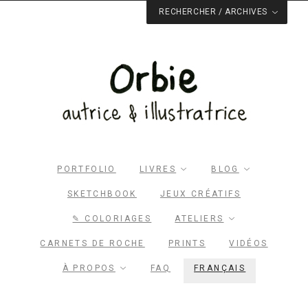
RECHERCHER / ARCHIVES
Rechercher dans le site
RECHERCHER
Archives du blog
Facebook
Pinterest
Twitter
Email
PORTFOLIO
LIVRES
BLOG
SKETCHBOOK
JEUX CRÉATIFS
✎ COLORIAGES
ATELIERS
CARNETS DE ROCHE
PRINTS
VIDÉOS
À PROPOS
FAQ
FRANÇAIS