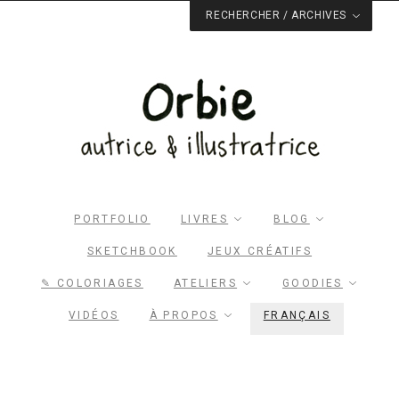
RECHERCHER / ARCHIVES
Rechercher dans le site
RECHERCHER
Archives du blog
PORTFOLIO
LIVRES
BLOG
SKETCHBOOK
JEUX CRÉATIFS
✎ COLORIAGES
ATELIERS
GOODIES
VIDÉOS
À PROPOS
FRANÇAIS