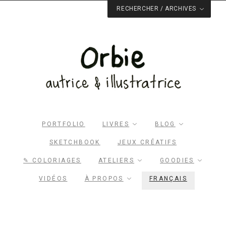
RECHERCHER / ARCHIVES
Rechercher dans le site
RECHERCHER
Archives du blog
Facebook
Pinterest
Twitter
Email
PORTFOLIO
LIVRES
BLOG
SKETCHBOOK
JEUX CRÉATIFS
✎ COLORIAGES
ATELIERS
GOODIES
VIDÉOS
À PROPOS
FRANÇAIS