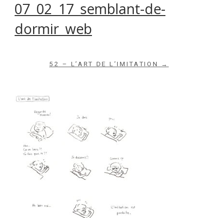
07_02_17_semblant-de-
dormir_web
Archives du blog
52 – L’ART DE L’IMITATION →