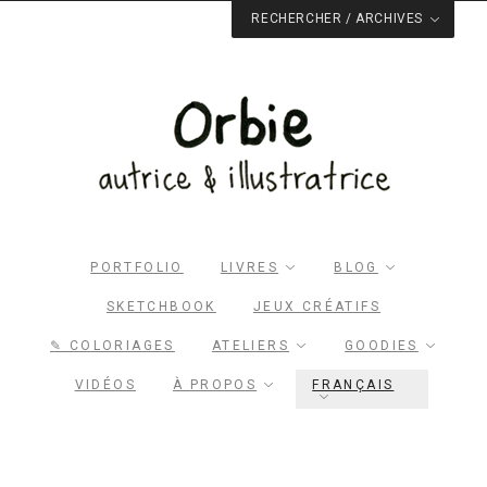
RECHERCHER / ARCHIVES
PORTFOLIO
LIVRES
BLOG
SKETCHBOOK
JEUX CRÉATIFS
✎ COLORIAGES
ATELIERS
GOODIES
VIDÉOS
À PROPOS
FRANÇAIS
Rechercher dans le site
RECHERCHER