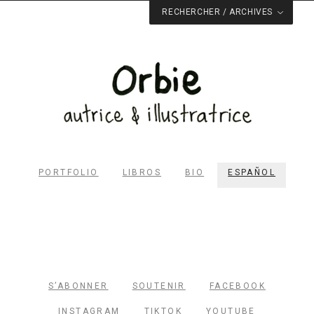
RECHERCHER / ARCHIVES
Rechercher dans le site
RECHERCHER
Archives du blog
Facebook
Pinterest
Twitter
Email
PORTFOLIO
LIBROS
BIO
ESPAÑOL
S’ABONNER
SOUTENIR
FACEBOOK
INSTAGRAM
TIKTOK
YOUTUBE