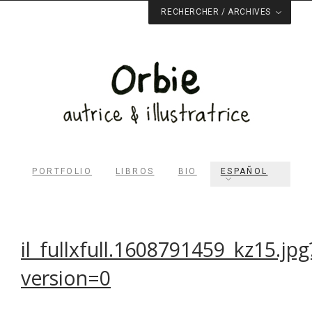
RECHERCHER / ARCHIVES
PORTFOLIO
LIBROS
BIO
ESPAÑOL
il_fullxfull.1608791459_kz15.jpg
version=0
Rechercher dans le site
RECHERCHER