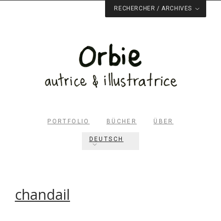
RECHERCHER / ARCHIVES
PORTFOLIO
BÜCHER
ÜBER
DEUTSCH
chandail
Rechercher dans le site
RECHERCHER