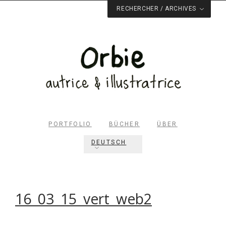
RECHERCHER / ARCHIVES
PORTFOLIO
BÜCHER
ÜBER
Rechercher dans le site
DEUTSCH
RECHERCHER
Archives du blog
16_03_15_vert_web2