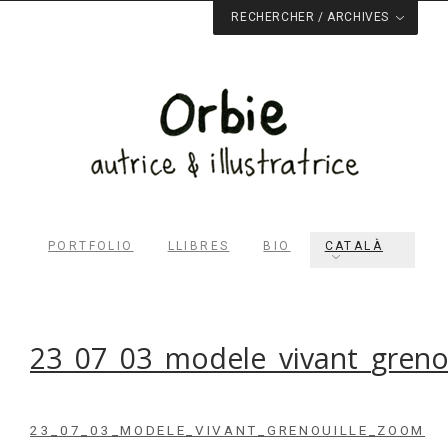
RECHERCHER / ARCHIVES
PORTFOLIO
LLIBRES
BIO
CATALÀ
23_07_03_modele_vivant_greno
Rechercher dans le site
23_07_03_MODELE_VIVANT_GRENOUILLE_ZOOM
RECHERCHER