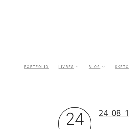
PORTFOLIO
LIVRES
BLOG
SKET
Rechercher dans le site
24_08_
24
Archives du blog