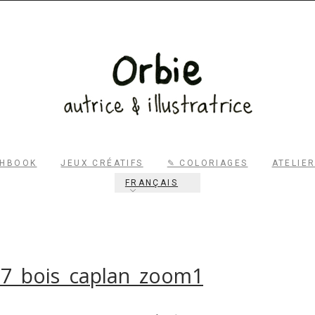
CHBOOK
JEUX CRÉATIFS
✎ COLORIAGES
ATELIE
FRANÇAIS
RECHERCHER
17_bois_caplan_zoom1