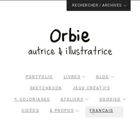
RECHERCHER / ARCHIVES
PORTFOLIO
LIVRES
BLOG
SKETCHBOOK
JEUX CRÉATIFS
Rechercher dans le site
✎ COLORIAGES
ATELIERS
GOODIES
RECHERCHER
VIDÉOS
À PROPOS
FRANÇAIS
Archives du blog