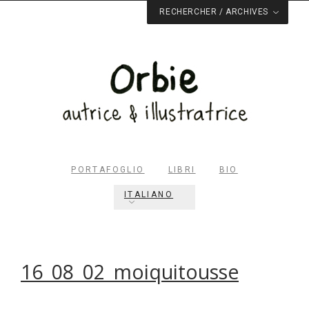
RECHERCHER / ARCHIVES
PORTAFOGLIO
LIBRI
BIO
ITALIANO
16_08_02_moiquitousse
Rechercher dans le site
RECHERCHER