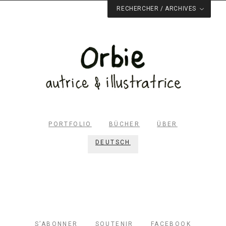
RECHERCHER / ARCHIVES
Rechercher dans le site
RECHERCHER
Archives du blog
Facebook
Pinterest
Twitter
Email
PORTFOLIO
BÜCHER
ÜBER
DEUTSCH
S’ABONNER
SOUTENIR
FACEBOOK