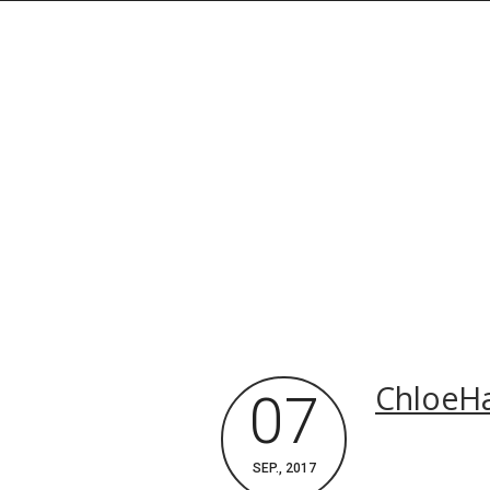
ChloeH
07
Rechercher dans le site
SEP., 2017