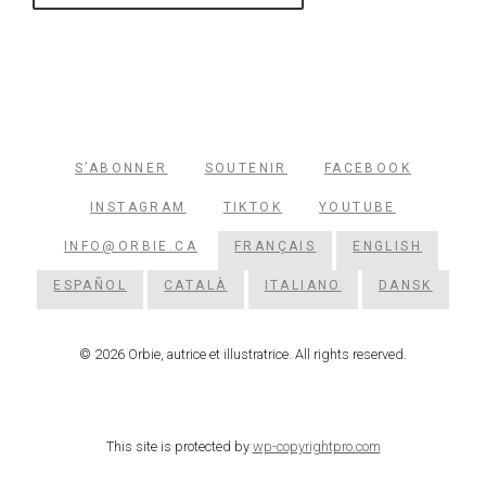
S’ABONNER
SOUTENIR
FACEBOOK
INSTAGRAM
TIKTOK
YOUTUBE
INFO@ORBIE.CA
FRANÇAIS
ENGLISH
ESPAÑOL
CATALÀ
ITALIANO
DANSK
© 2026 Orbie, autrice et illustratrice. All rights reserved.
This site is protected by
wp-copyrightpro.com