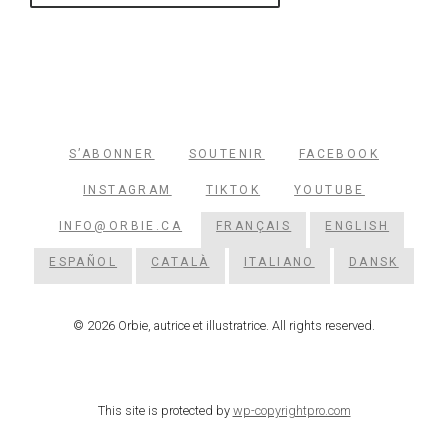
S’ABONNER
SOUTENIR
FACEBOOK
INSTAGRAM
TIKTOK
YOUTUBE
INFO@ORBIE.CA
FRANÇAIS
ENGLISH
ESPAÑOL
CATALÀ
ITALIANO
DANSK
© 2026 Orbie, autrice et illustratrice. All rights reserved.
This site is protected by
wp-copyrightpro.com