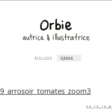
ATELIERS
DANSK
RECHERCHER
19_arrosoir_tomates_zoom3
24_10_19_