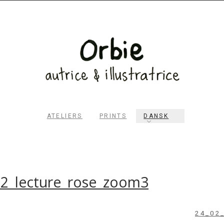
ATELIERS
PRINTS
DANSK
RECHERCHER
2_lecture_rose_zoom3
24_02