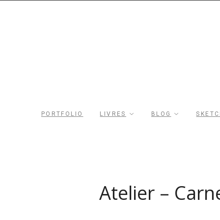
Rechercher dans le site
Archives du blog
PORTFOLIO
LIVRES
BLOG
SKET
Atelier – Carn